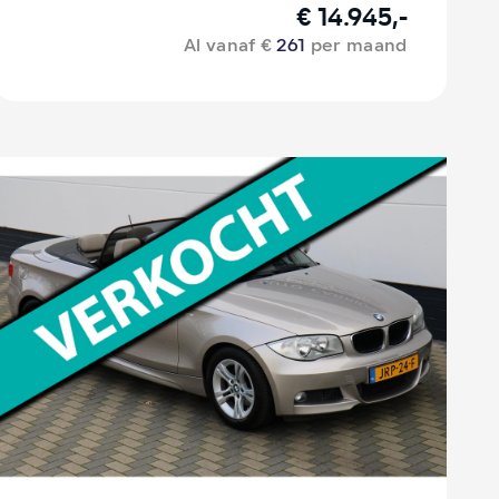
€ 14.945,-
Al vanaf €
261
per maand