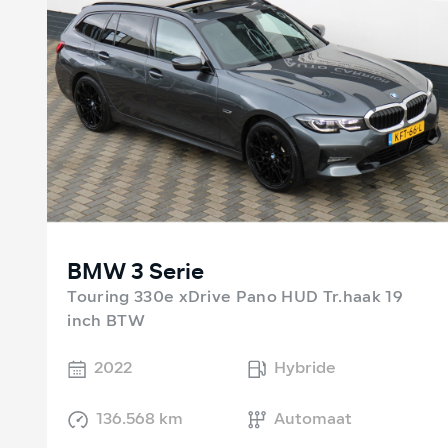
BMW 3 Serie
Touring 330e xDrive Pano HUD Tr.haak 19
inch BTW
2022
Hybride
136.568 km
Automaat