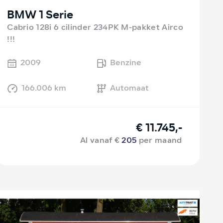
BMW 1 Serie
Cabrio 128i 6 cilinder 234PK M-pakket Airco
!!!
2009
Benzine
166.006 km
Automaat
€ 11.745,-
Al vanaf €
205
per maand