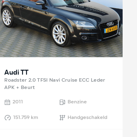
Audi TT
Roadster 2.0 TFSI Navi Cruise ECC Leder
APK + Beurt
2011
Benzine
151.759 km
Handgeschakeld