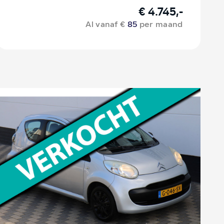
€ 4.745,-
Al vanaf €
85
per maand