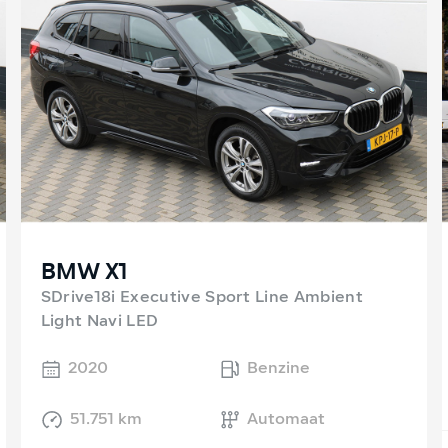
BMW X1
SDrive18i Executive Sport Line Ambient
Light Navi LED
2020
Benzine
51.751 km
Automaat