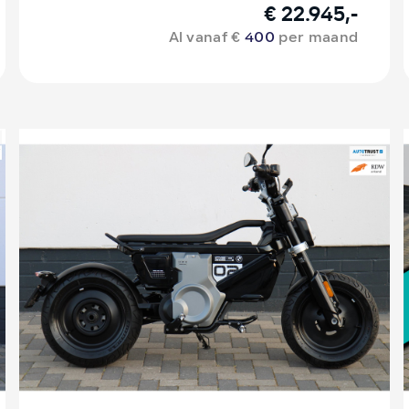
€ 22.945,-
Al vanaf €
400
per maand