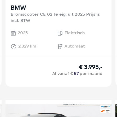
BMW
Bromscooter CE 02 1e eig. uit 2025 Prijs is
incl. BTW
2025
Elektrisch
2.329 km
Automaat
€ 3.995,-
Al vanaf €
57
per maand