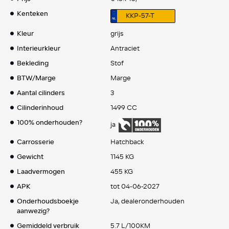
Kenteken
KKP-57-T
Kleur
grijs
Interieurkleur
Antraciet
Bekleding
Stof
BTW/Marge
Marge
Aantal cilinders
3
Cilinderinhoud
1499 CC
100% onderhouden?
ja
Carrosserie
Hatchback
Gewicht
1145 KG
Laadvermogen
455 KG
APK
tot 04-06-2027
Onderhoudsboekje
Ja, dealeronderhouden
aanwezig?
Gemiddeld verbruik
5.7 L/100KM