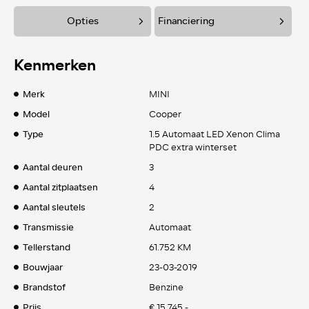
Opties
Financiering
Kenmerken
Merk
MINI
Model
Cooper
Type
1.5 Automaat LED Xenon Clima
PDC extra winterset
Aantal deuren
3
Aantal zitplaatsen
4
Aantal sleutels
2
Transmissie
Automaat
Tellerstand
61.752 KM
Bouwjaar
23-03-2019
Brandstof
Benzine
Prijs
€ 15.745,-