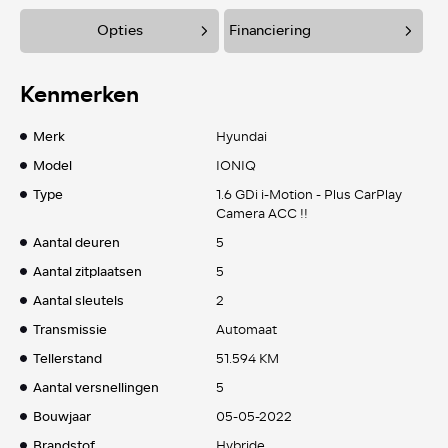
Opties
Financiering
Kenmerken
Merk
Hyundai
Model
IONIQ
Type
1.6 GDi i-Motion - Plus CarPlay
Camera ACC !!
Aantal deuren
5
Aantal zitplaatsen
5
Aantal sleutels
2
Transmissie
Automaat
Tellerstand
51.594 KM
Aantal versnellingen
5
Bouwjaar
05-05-2022
Brandstof
Hybride