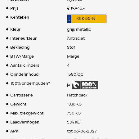
Prijs
€ 19.945,-
Kenteken
KRK-50-N
Kleur
grijs metallic
Interieurkleur
Antraciet
Bekleding
Stof
BTW/Marge
Marge
Aantal cilinders
4
Cilinderinhoud
1580 CC
100% onderhouden?
ja
Carrosserie
Hatchback
Gewicht
1336 KG
Max. trekgewicht
750 KG
Laadvermogen
534 KG
APK
tot 06-06-2027