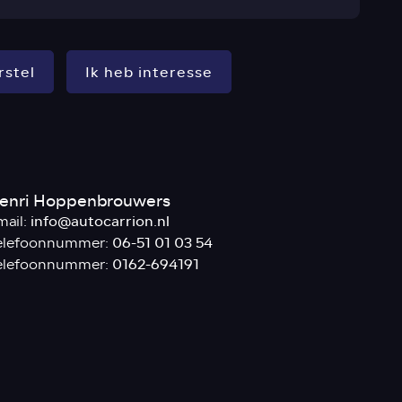
rstel
Ik heb interesse
enri Hoppenbrouwers
info@autocarrion.nl
mail:
06-51 01 03 54
elefoonnummer:
0162-694191
elefoonnummer: