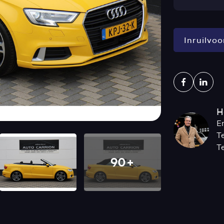
Inruilvoo
H
E
T
T
90+