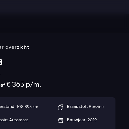
ar overzicht
3
-
€ 365 p/m.
naf
erstand:
Brandstof:
108.895 km
Benzine
ssie:
Bouwjaar:
Automaat
2019