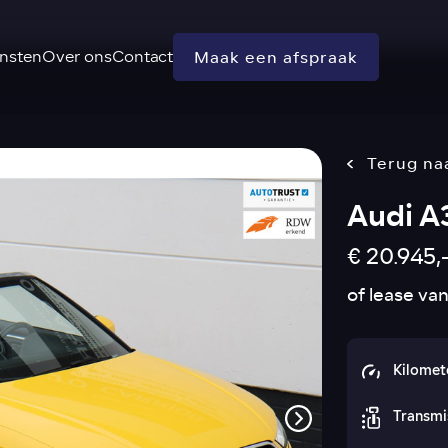
nsten
Over ons
Contact
Maak een afspraak
Terug na
Audi A
€ 20.945,
of lease va
Kilomet
Transmi