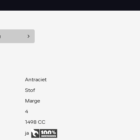
g
Antraciet
Stof
Marge
4
1498 CC
ja