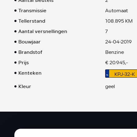
Aantal sleutels
2
Transmissie
Automaat
Tellerstand
108.895 KM
Aantal versnellingen
7
Bouwjaar
24-04-2019
Brandstof
Benzine
Prijs
€ 20.945,-
Kenteken
KPJ-32-K
Kleur
geel