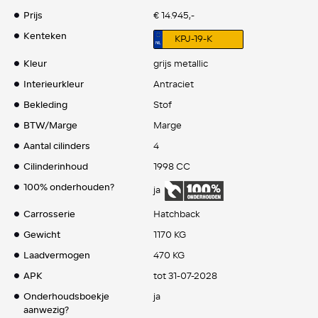
Prijs
€ 14.945,-
Kenteken
KPJ-19-K
Kleur
grijs metallic
Interieurkleur
Antraciet
Bekleding
Stof
BTW/Marge
Marge
Aantal cilinders
4
Cilinderinhoud
1998 CC
100% onderhouden?
ja
Carrosserie
Hatchback
Gewicht
1170 KG
Laadvermogen
470 KG
APK
tot 31-07-2028
Onderhoudsboekje
ja
aanwezig?