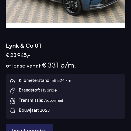
Lynk & Co 01
€ 23.945,-
€ 331 p/m.
of lease vanaf
Kilometerstand:
58.524 km
Brandstof:
Hybride
Transmissie:
Automaat
Bouwjaar:
2023
Inruilvoorstel