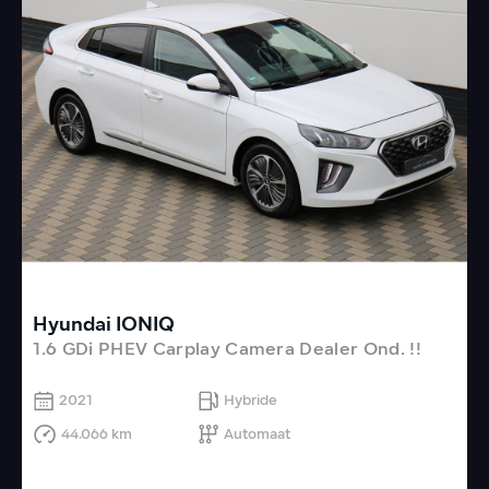
Hyundai IONIQ
V
1.6 GDi PHEV Carplay Camera Dealer Ond. !!
V
2021
Hybride
44.066 km
Automaat