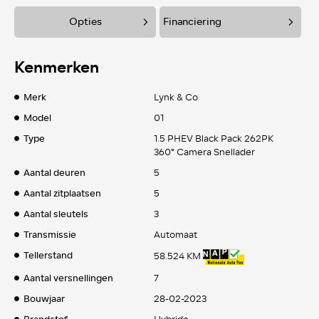
Opties
Financiering
Kenmerken
Merk
Lynk & Co
Model
01
Type
1.5 PHEV Black Pack 262PK
360° Camera Snellader
Aantal deuren
5
Aantal zitplaatsen
5
Aantal sleutels
3
Transmissie
Automaat
Tellerstand
58.524 KM
Aantal versnellingen
7
Bouwjaar
28-02-2023