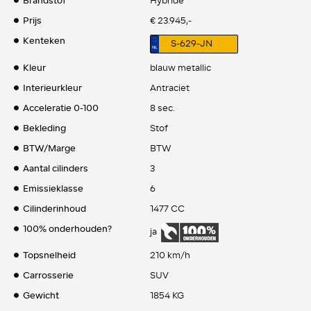
Brandstof
Hybride
Prijs
€ 23.945,-
Kenteken
S-629-JN
Kleur
blauw metallic
Interieurkleur
Antraciet
Acceleratie 0-100
8 sec.
Bekleding
Stof
BTW/Marge
BTW
Aantal cilinders
3
Emissieklasse
6
Cilinderinhoud
1477 CC
100% onderhouden?
ja
Topsnelheid
210 km/h
Carrosserie
SUV
Gewicht
1854 KG