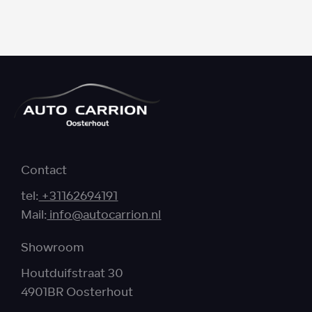
Contact
tel:
+31162694191
Mail:
info@autocarrion.nl
Showroom
Houtduifstraat 30
4901BR Oosterhout