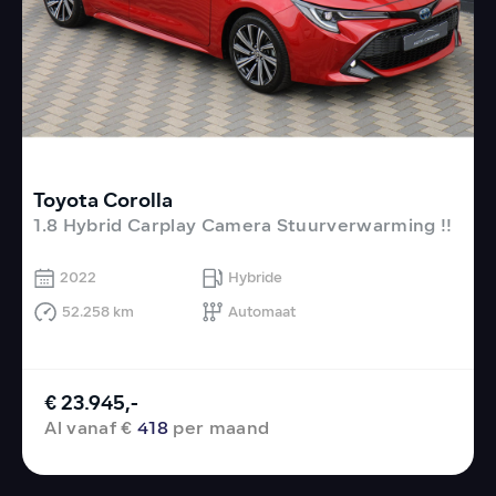
Toyota Corolla
V
1.8 Hybrid Carplay Camera Stuurverwarming !!
V
2022
Hybride
52.258 km
Automaat
€ 23.945,-
Al vanaf €
418
per maand