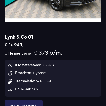
Lynk & Co 01
€ 26.945,-
€ 373 p/m.
of lease vanaf
Kilometerstand:
38.646 km
Brandstof:
Hybride
Transmissie:
Automaat
Bouwjaar:
2023
Inruilvoorstel