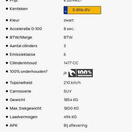
Prijs
€ 26.945,-
Kenteken
S-896-RV
Kleur
zwart
Acceleratie 0-100
8 sec.
BTW/Marge
BTW
Aantal cilinders
3
Emissieklasse
6
Cilinderinhoud
1477 CC
100% onderhouden?
ja
Topsnelheid
210 km/h
Carrosserie
SUV
Gewicht
1854 KG
Max. trekgewicht
1800 KG
Laadvermogen
496 KG
APK
Bij aflevering