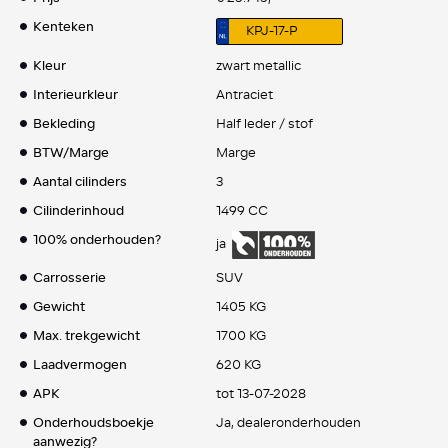
Kenteken
KPJ-17-P
Kleur
zwart metallic
Interieurkleur
Antraciet
Bekleding
Half leder / stof
BTW/Marge
Marge
Aantal cilinders
3
Cilinderinhoud
1499 CC
100% onderhouden?
ja
Carrosserie
SUV
Gewicht
1405 KG
Max. trekgewicht
1700 KG
Laadvermogen
620 KG
APK
tot 13-07-2028
Onderhoudsboekje
Ja, dealeronderhouden
aanwezig?