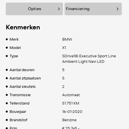
Opties
Financiering
Kenmerken
Merk
BMW
Model
X1
Type
SDrive18i Executive Sport Line
Ambient Light Navi LED
Aantal deuren
5
Aantal zitplaatsen
5
Aantal sleutels
2
Transmissie
Automaat
Tellerstand
51.751 KM
Bouwjaar
16-01-2020
Brandstof
Benzine
Prijs
€ 25.745,-