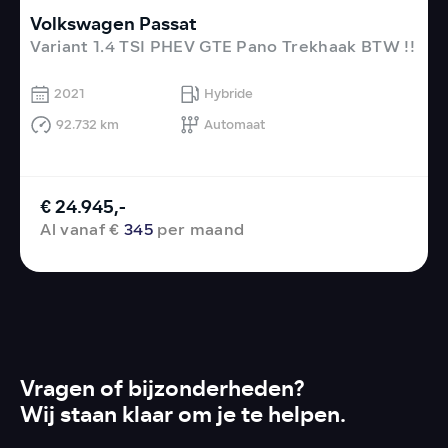
Volkswagen Passat
M
Variant 1.4 TSI PHEV GTE Pano Trekhaak BTW !!
S
2021
Hybride
92.732 km
Automaat
€ 24.945,-
Al vanaf €
345
per maand
Vragen of bijzonderheden?
Wij staan klaar om je te helpen.