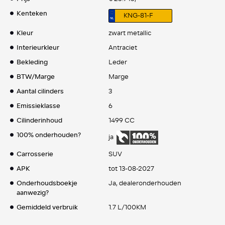
Kenteken
KNG-81-F
Kleur
zwart metallic
Interieurkleur
Antraciet
Bekleding
Leder
BTW/Marge
Marge
Aantal cilinders
3
Emissieklasse
6
Cilinderinhoud
1499 CC
100% onderhouden?
ja
Carrosserie
SUV
APK
tot 13-08-2027
Onderhoudsboekje
Ja, dealeronderhouden
aanwezig?
Gemiddeld verbruik
1.7 L/100KM