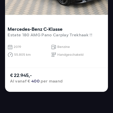
Mercedes-Benz C-Klasse
Estate 180 AMG Pano Carplay Trekhaak !!
1
C
2019
Benzine
55.805 km
Handgeschakeld
€ 22.945,-
Al vanaf €
400
per maand