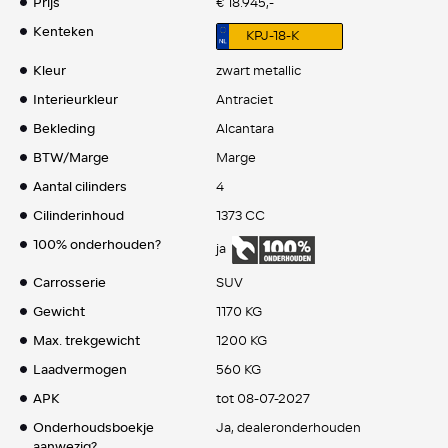
Prijs
€ 18.945,-
Kenteken
KPJ-18-K
Kleur
zwart metallic
Interieurkleur
Antraciet
Bekleding
Alcantara
BTW/Marge
Marge
Aantal cilinders
4
Cilinderinhoud
1373 CC
100% onderhouden?
ja
Carrosserie
SUV
Gewicht
1170 KG
Max. trekgewicht
1200 KG
Laadvermogen
560 KG
APK
tot 08-07-2027
Onderhoudsboekje
Ja, dealeronderhouden
aanwezig?