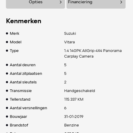
Opties
Financiering
Kenmerken
Merk
Suzuki
Model
Vitara
Type
1.4 140PK AllGrip 4X4 Panorama
Carplay Camera
Aantal deuren
5
Aantal zitplaatsen
5
Aantal sleutels
2
Transmissie
Handgeschakeld
Tellerstand
115.337 KM
Aantal versnellingen
6
Bouwjaar
31-01-2019
Brandstof
Benzine