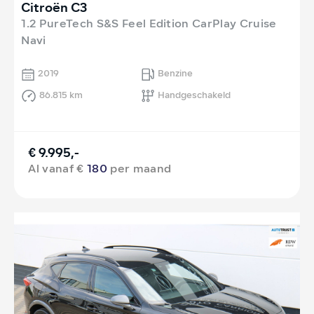
Citroën C3
1.2 PureTech S&S Feel Edition CarPlay Cruise
Navi
2019
Benzine
86.815 km
Handgeschakeld
€ 9.995,-
Al vanaf €
180
per maand