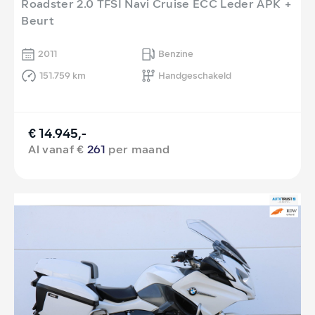
Roadster 2.0 TFSI Navi Cruise ECC Leder APK +
Beurt
2011
Benzine
151.759 km
Handgeschakeld
€ 14.945,-
Al vanaf €
261
per maand