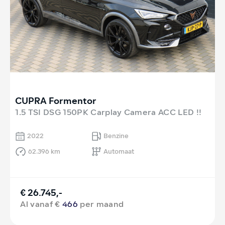
CUPRA Formentor
1.5 TSI DSG 150PK Carplay Camera ACC LED !!
2022
Benzine
62.396 km
Automaat
€ 26.745,-
Al vanaf €
466
per maand