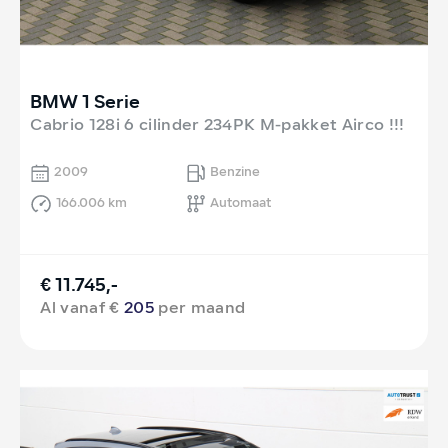
BMW 1 Serie
Cabrio 128i 6 cilinder 234PK M-pakket Airco !!!
2009
Benzine
166.006 km
Automaat
€ 11.745,-
Al vanaf €
205
per maand