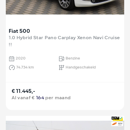
Fiat 500
1.0 Hybrid Star Pano Carplay Xenon Navi Cruise
!!
2020
Benzine
74.734 km
Handgeschakeld
€ 11.445,-
Al vanaf €
164
per maand