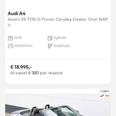
Audi A4
Avant 35 TFSI S-Tronic Carplay Dealer Ond. NAP
!!
2019
Hybride
149.069 km
Automaat
€ 18.995,-
Al vanaf €
331
per maand