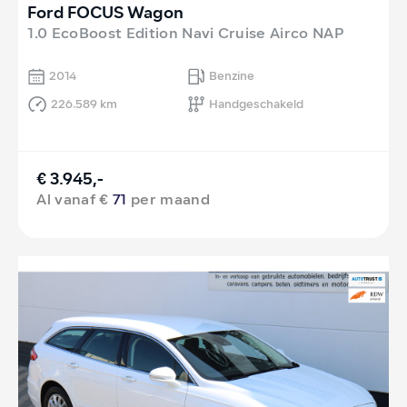
Ford FOCUS Wagon
1.0 EcoBoost Edition Navi Cruise Airco NAP
2014
Benzine
226.589 km
Handgeschakeld
€ 3.945,-
Al vanaf €
71
per maand