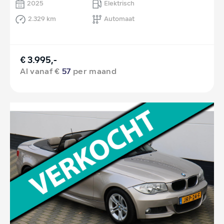
2025
Elektrisch
2.329 km
Automaat
€ 3.995,-
Al vanaf €
57
per maand