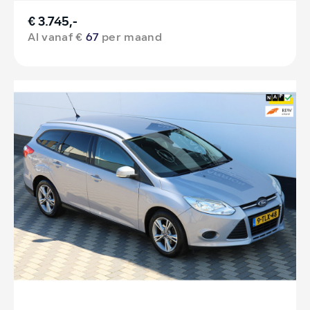
€ 3.745,-
Al vanaf €
67
per maand