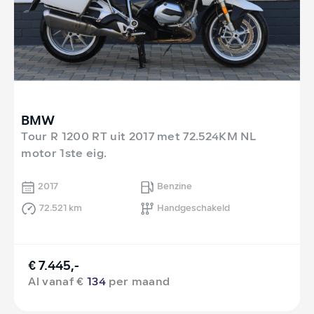
BMW
Tour R 1200 RT uit 2017 met 72.524KM NL
motor 1ste eig.
2017
Benzine
72.521 km
Handgeschakeld
€ 7.445,-
Al vanaf €
134
per maand