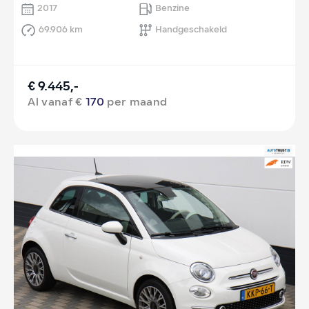
2017
Benzine
69.906 km
Handgeschakeld
€ 9.445,-
Al vanaf €
170
per maand