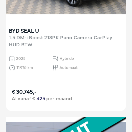
BYD SEAL U
1.5 DM-i Boost 218PK Pano Camera CarPlay
HUD BTW
2025
Hybride
11.976 km
Automaat
€ 30.745,-
Al vanaf €
425
per maand