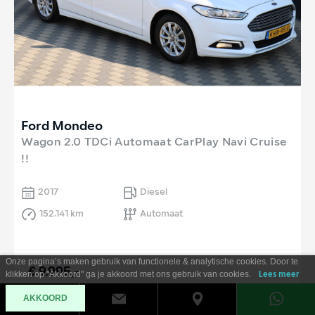
Ford Mondeo
Wagon 2.0 TDCi Automaat CarPlay Navi Cruise
!!
2017
Diesel
152.141 km
Automaat
Onze pagina’s maken gebruik van functionele & analytische cookies. Door te
€ 9.995,-
klikken op "Akkoord" ga je akkoord met ons gebruik van cookies.
Lees meer
Al vanaf €
180
per maand
AKKOORD