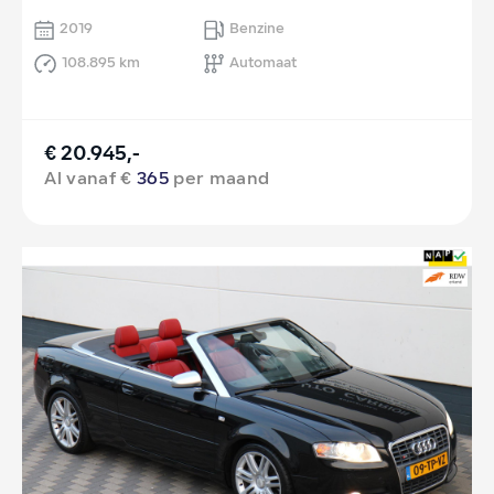
2019
Benzine
108.895 km
Automaat
€ 20.945,-
Al vanaf €
365
per maand