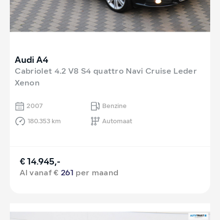
Audi A4
Cabriolet 4.2 V8 S4 quattro Navi Cruise Leder
Xenon
2007
Benzine
180.353 km
Automaat
€ 14.945,-
Al vanaf €
261
per maand