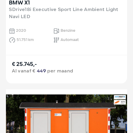
BMW X1
SDrive18i Executive Sport Line Ambient Light
Navi LED
2020
Benzine
51.751 km
Automaat
€ 25.745,-
Al vanaf €
449
per maand