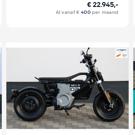
€ 22.945,-
Al vanaf €
400
per maand