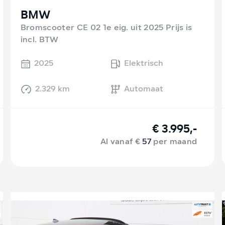
BMW
Bromscooter CE 02 1e eig. uit 2025 Prijs is
incl. BTW
2025
Elektrisch
2.329 km
Automaat
€ 3.995,-
Al vanaf €
57
per maand