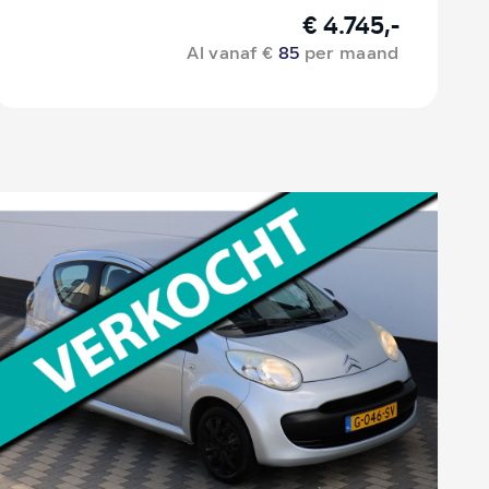
€ 4.745,-
Al vanaf €
85
per maand