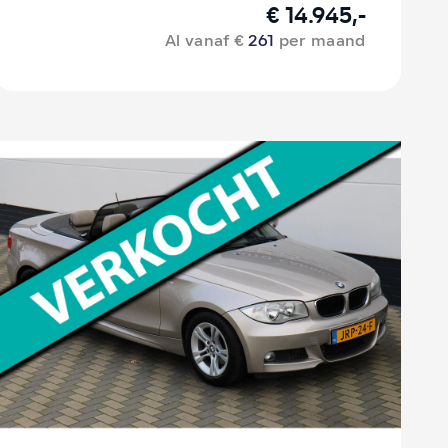
€ 14.945,-
Al vanaf €
261
per maand