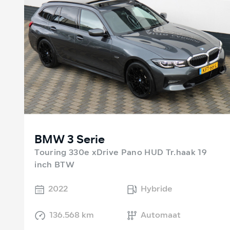
BMW 3 Serie
Touring 330e xDrive Pano HUD Tr.haak 19
inch BTW
2022
Hybride
136.568 km
Automaat