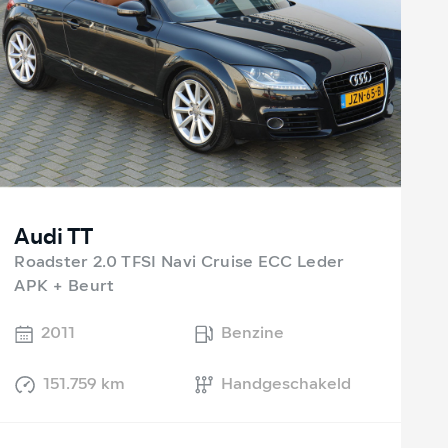
Audi TT
Roadster 2.0 TFSI Navi Cruise ECC Leder
APK + Beurt
2011
Benzine
151.759 km
Handgeschakeld