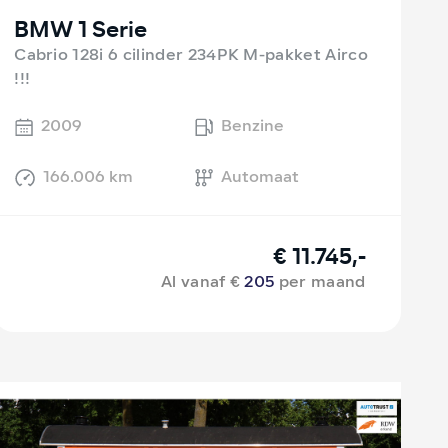
BMW 1 Serie
Cabrio 128i 6 cilinder 234PK M-pakket Airco
!!!
2009
Benzine
166.006 km
Automaat
€ 11.745,-
Al vanaf €
205
per maand