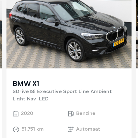
BMW X1
SDrive18i Executive Sport Line Ambient
Light Navi LED
2020
Benzine
51.751 km
Automaat