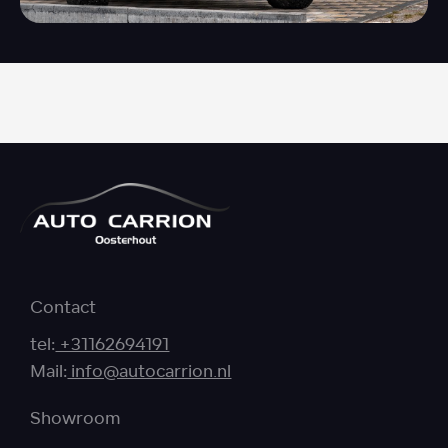
Contact
tel:
+31162694191
Mail:
info@autocarrion.nl
Showroom