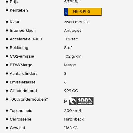
Prijs
€ 7.945,-
Kenteken
NR-919-S
Kleur
zwart metallic
Interieurkleur
Antraciet
Acceleratie 0-100
11.2 sec.
Bekleding
Stof
CO2-emissie
102 g/km
BTW/Marge
Marge
Aantal cilinders
3
Emissieklasse
6
Cilinderinhoud
999 CC
100% onderhouden?
ja
Topsnelheid
200 km/h
Carrosserie
Hatchback
Gewicht
1163 KG