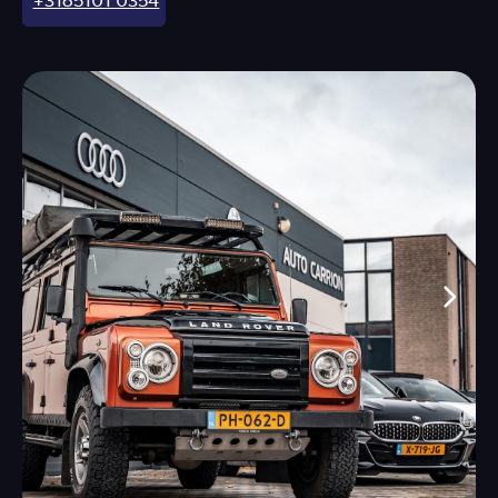
+3165101 0354