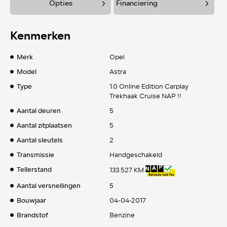
Opties
Financiering
Kenmerken
Merk
Opel
Model
Astra
Type
1.0 Online Edition Carplay
Trekhaak Cruise NAP !!
Aantal deuren
5
Aantal zitplaatsen
5
Aantal sleutels
2
Transmissie
Handgeschakeld
Tellerstand
133.527 KM
Aantal versnellingen
5
Bouwjaar
04-04-2017
Brandstof
Benzine