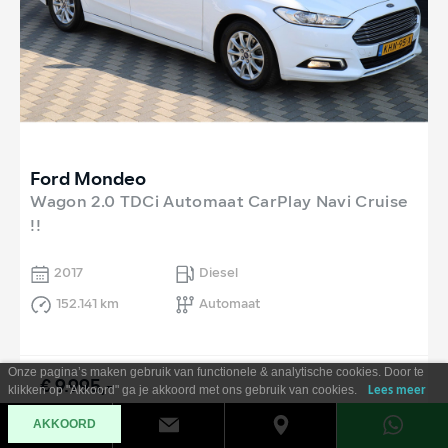
Ford Mondeo
Wagon 2.0 TDCi Automaat CarPlay Navi Cruise
!!
2017
Diesel
152.141 km
Automaat
Onze pagina’s maken gebruik van functionele & analytische cookies. Door te
€ 9.995,-
klikken op "Akkoord" ga je akkoord met ons gebruik van cookies.
Lees meer
Al vanaf €
180
per maand
AKKOORD