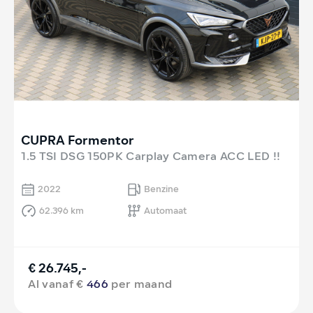
CUPRA Formentor
1.5 TSI DSG 150PK Carplay Camera ACC LED !!
2022
Benzine
62.396 km
Automaat
€ 26.745,-
Al vanaf €
466
per maand