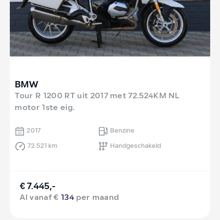
BMW
Tour R 1200 RT uit 2017 met 72.524KM NL
motor 1ste eig.
2017
Benzine
72.521 km
Handgeschakeld
€ 7.445,-
Al vanaf €
134
per maand