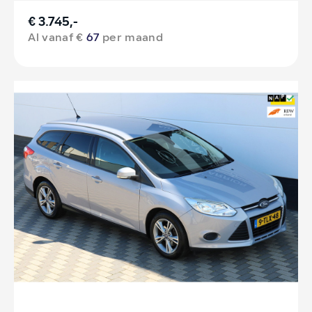
€ 3.745,-
Al vanaf €
67
per maand