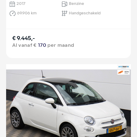
2017
Benzine
69.906 km
Handgeschakeld
€ 9.445,-
Al vanaf €
170
per maand