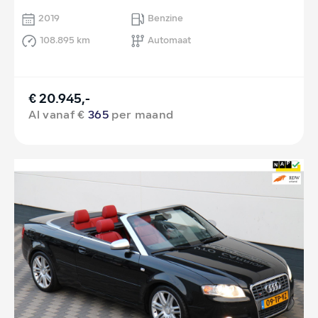
2019
Benzine
108.895 km
Automaat
€ 20.945,-
Al vanaf €
365
per maand