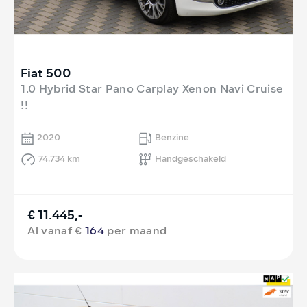
Fiat 500
1.0 Hybrid Star Pano Carplay Xenon Navi Cruise
!!
2020
Benzine
74.734 km
Handgeschakeld
€ 11.445,-
Al vanaf €
164
per maand