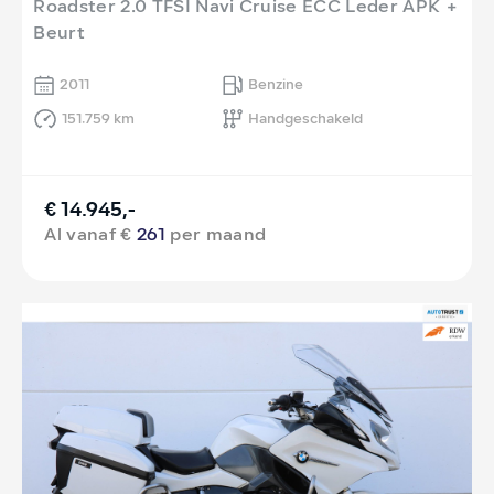
Roadster 2.0 TFSI Navi Cruise ECC Leder APK +
Beurt
2011
Benzine
151.759 km
Handgeschakeld
€ 14.945,-
Al vanaf €
261
per maand