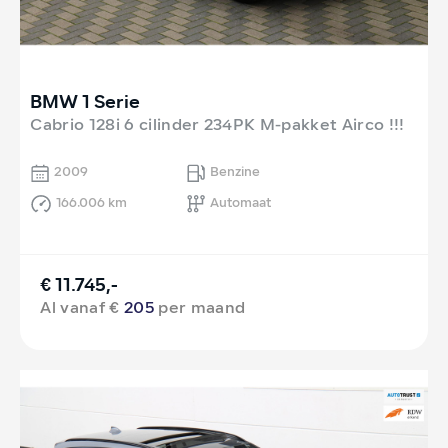
BMW 1 Serie
Cabrio 128i 6 cilinder 234PK M-pakket Airco !!!
2009
Benzine
166.006 km
Automaat
€ 11.745,-
Al vanaf €
205
per maand