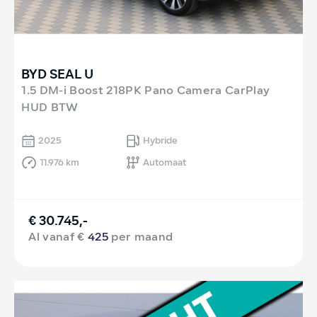
BYD SEAL U
1.5 DM-i Boost 218PK Pano Camera CarPlay
HUD BTW
2025
Hybride
11.976 km
Automaat
€ 30.745,-
Al vanaf €
425
per maand