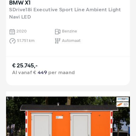
BMW X1
SDrive18i Executive Sport Line Ambient Light
Navi LED
2020
Benzine
51.751 km
Automaat
€ 25.745,-
Al vanaf €
449
per maand