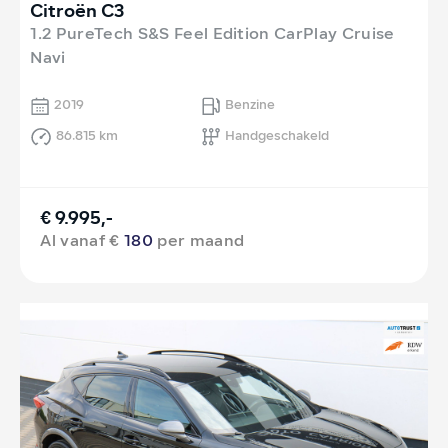
Citroën C3
1.2 PureTech S&S Feel Edition CarPlay Cruise
Navi
2019
Benzine
86.815 km
Handgeschakeld
€ 9.995,-
Al vanaf €
180
per maand