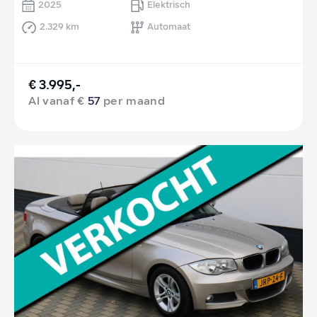
2025
Elektrisch
2.329 km
Automaat
€ 3.995,-
Al vanaf €
57
per maand