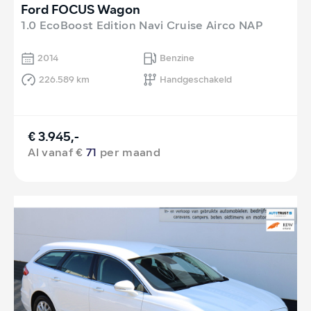
Ford FOCUS Wagon
1.0 EcoBoost Edition Navi Cruise Airco NAP
2014
Benzine
226.589 km
Handgeschakeld
€ 3.945,-
Al vanaf €
71
per maand