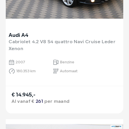
Audi A4
Cabriolet 4.2 V8 S4 quattro Navi Cruise Leder
Xenon
2007
Benzine
180.353 km
Automaat
€ 14.945,-
Al vanaf €
261
per maand