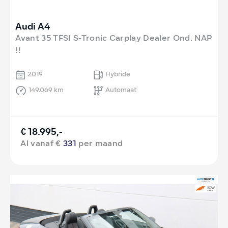
Audi A4
Avant 35 TFSI S-Tronic Carplay Dealer Ond. NAP
!!
2019
Hybride
149.069 km
Automaat
€ 18.995,-
Al vanaf €
331
per maand