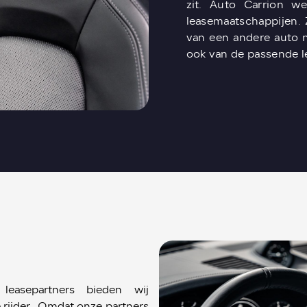
zit. Auto Carrion w
leasemaatschappijen. 
van een andere auto n
ook van de passende l
leasepartners bieden wij
e rijder. Omdat onze partners