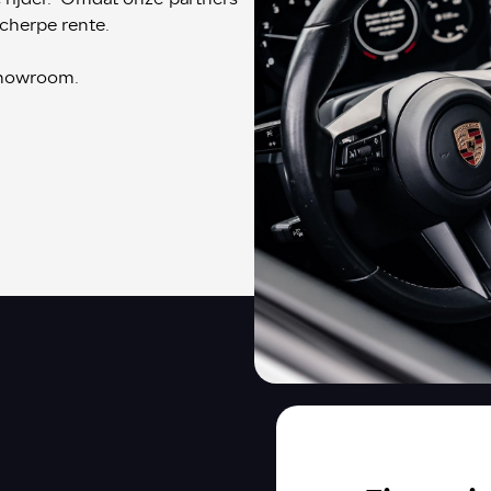
scherpe rente.
 showroom.