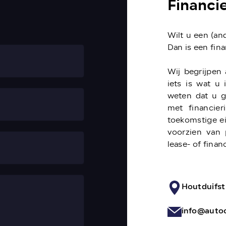
Financie
Wilt u een (an
Dan is een fin
Wij begrijpen
iets is wat u
weten dat u g
met financier
toekomstige ei
voorzien van 
lease- of fina
Houtduifs
info@autoc