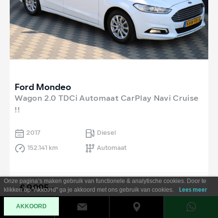
Ford Mondeo
Wagon 2.0 TDCi Automaat CarPlay Navi Cruise
!!
2017
Diesel
152.141 km
Automaat
Onze pagina’s maken gebruik van functionele & analytische cookies. Door te
€ 9.995,-
klikken op "Akkoord" ga je akkoord met ons gebruik van cookies.
Lees meer
Al vanaf €
180
per maand
AKKOORD