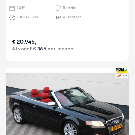
2019
Benzine
108.895 km
Automaat
€ 20.945,-
Al vanaf €
365
per maand