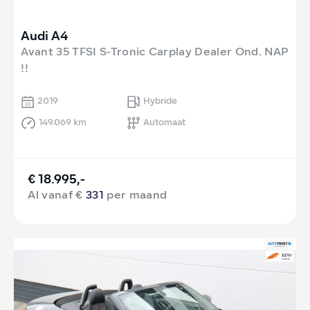
Audi A4
Avant 35 TFSI S-Tronic Carplay Dealer Ond. NAP
!!
2019
Hybride
149.069 km
Automaat
€ 18.995,-
Al vanaf €
331
per maand