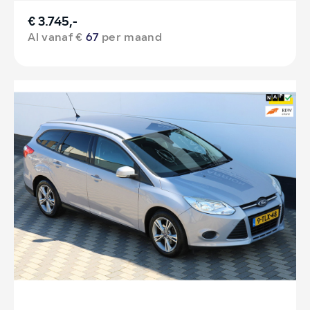
€ 3.745,-
Al vanaf €
67
per maand