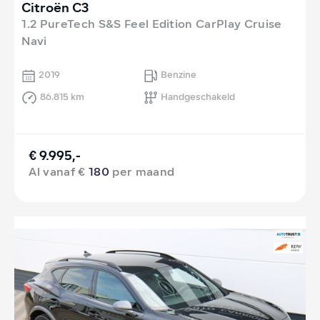
Citroën C3
1.2 PureTech S&S Feel Edition CarPlay Cruise
Navi
2019
Benzine
86.815 km
Handgeschakeld
€ 9.995,-
Al vanaf €
180
per maand