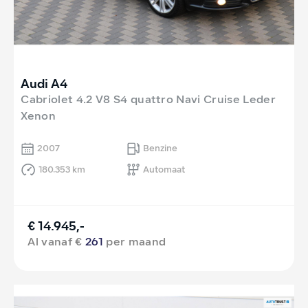
Audi A4
Cabriolet 4.2 V8 S4 quattro Navi Cruise Leder
Xenon
2007
Benzine
180.353 km
Automaat
€ 14.945,-
Al vanaf €
261
per maand