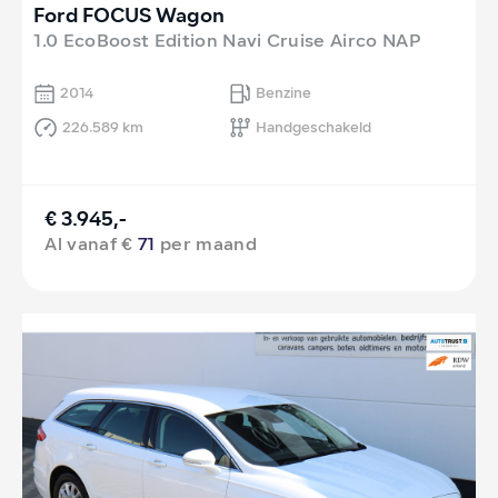
Ford FOCUS Wagon
1.0 EcoBoost Edition Navi Cruise Airco NAP
2014
Benzine
226.589 km
Handgeschakeld
€ 3.945,-
Al vanaf €
71
per maand