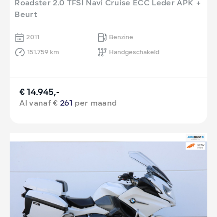
Roadster 2.0 TFSI Navi Cruise ECC Leder APK +
Beurt
2011
Benzine
151.759 km
Handgeschakeld
€ 14.945,-
Al vanaf €
261
per maand