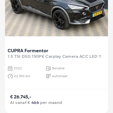
CUPRA Formentor
1.5 TSI DSG 150PK Carplay Camera ACC LED !!
2022
Benzine
62.396 km
Automaat
€ 26.745,-
Al vanaf €
466
per maand