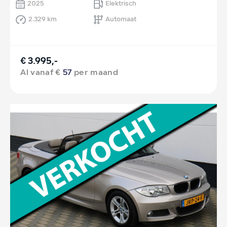
2025
Elektrisch
2.329 km
Automaat
€ 3.995,-
Al vanaf €
57
per maand