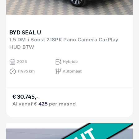
BYD SEAL U
1.5 DM-i Boost 218PK Pano Camera CarPlay
HUD BTW
2025
Hybride
11.976 km
Automaat
€ 30.745,-
Al vanaf €
425
per maand