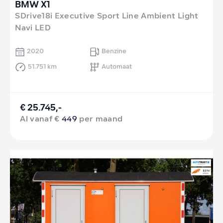
BMW X1
SDrive18i Executive Sport Line Ambient Light
Navi LED
2020
Benzine
51.751 km
Automaat
€ 25.745,-
Al vanaf €
449
per maand