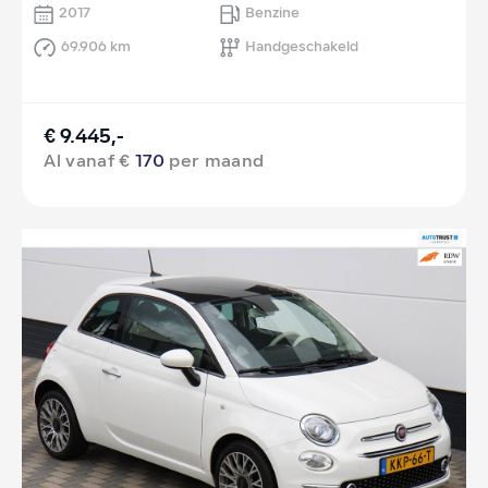
2017
Benzine
69.906 km
Handgeschakeld
€ 9.445,-
Al vanaf €
170
per maand