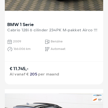
BMW 1 Serie
Cabrio 128i 6 cilinder 234PK M-pakket Airco !!!
2009
Benzine
166.006 km
Automaat
€ 11.745,-
Al vanaf €
205
per maand