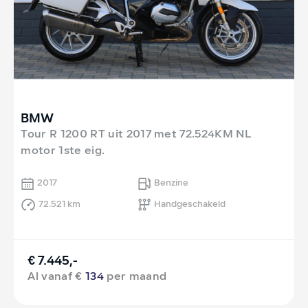
BMW
Tour R 1200 RT uit 2017 met 72.524KM NL
motor 1ste eig.
2017
Benzine
72.521 km
Handgeschakeld
€ 7.445,-
Al vanaf €
134
per maand