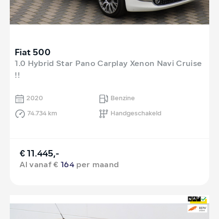
Fiat 500
1.0 Hybrid Star Pano Carplay Xenon Navi Cruise
!!
2020
Benzine
74.734 km
Handgeschakeld
€ 11.445,-
Al vanaf €
164
per maand