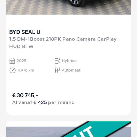
BYD SEAL U
1.5 DM-i Boost 218PK Pano Camera CarPlay
HUD BTW
2025
Hybride
11.976 km
Automaat
€ 30.745,-
Al vanaf €
425
per maand