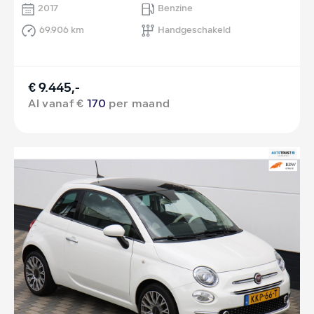
2017
Benzine
69.906 km
Handgeschakeld
€ 9.445,-
Al vanaf €
170
per maand