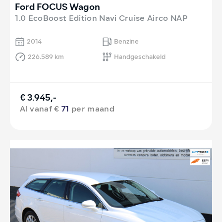
Ford FOCUS Wagon
1.0 EcoBoost Edition Navi Cruise Airco NAP
2014
Benzine
226.589 km
Handgeschakeld
€ 3.945,-
Al vanaf €
71
per maand