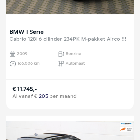
BMW 1 Serie
Cabrio 128i 6 cilinder 234PK M-pakket Airco !!!
2009
Benzine
166.006 km
Automaat
€ 11.745,-
Al vanaf €
205
per maand