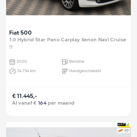
Fiat 500
1.0 Hybrid Star Pano Carplay Xenon Navi Cruise
!!
2020
Benzine
74.734 km
Handgeschakeld
€ 11.445,-
Al vanaf €
164
per maand