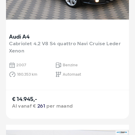
Audi A4
Cabriolet 4.2 V8 S4 quattro Navi Cruise Leder
Xenon
2007
Benzine
180.353 km
Automaat
€ 14.945,-
Al vanaf €
261
per maand