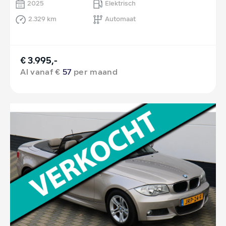
2025
Elektrisch
2.329 km
Automaat
€ 3.995,-
Al vanaf €
57
per maand