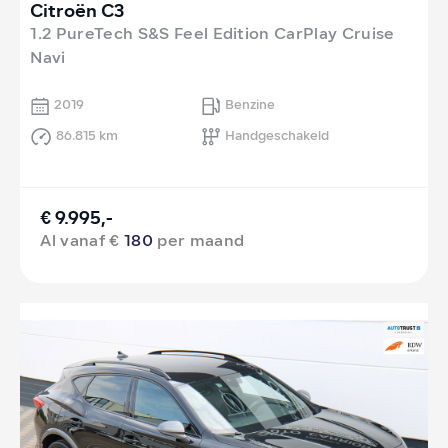
Citroën C3
1.2 PureTech S&S Feel Edition CarPlay Cruise
Navi
2019
Benzine
86.815 km
Handgeschakeld
€ 9.995,-
Al vanaf €
180
per maand