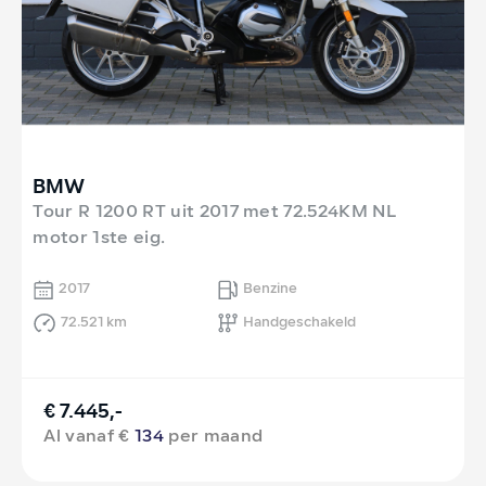
BMW
Tour R 1200 RT uit 2017 met 72.524KM NL
motor 1ste eig.
2017
Benzine
72.521 km
Handgeschakeld
€ 7.445,-
Al vanaf €
134
per maand