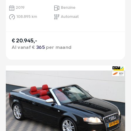
2019
Benzine
108.895 km
Automaat
€ 20.945,-
Al vanaf €
365
per maand