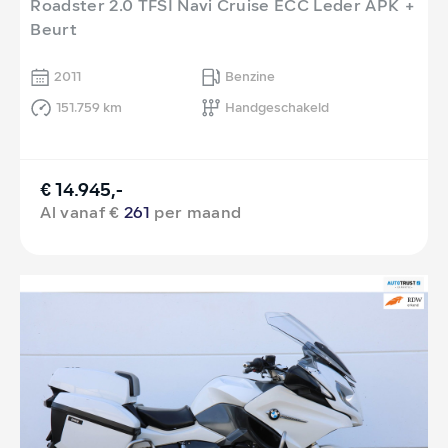
Roadster 2.0 TFSI Navi Cruise ECC Leder APK +
Beurt
2011
Benzine
151.759 km
Handgeschakeld
€ 14.945,-
Al vanaf €
261
per maand