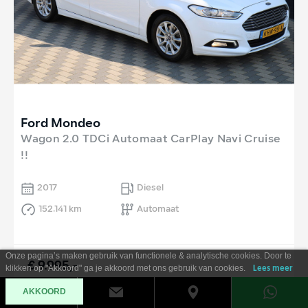
Ford Mondeo
Wagon 2.0 TDCi Automaat CarPlay Navi Cruise
!!
2017
Diesel
152.141 km
Automaat
Onze pagina’s maken gebruik van functionele & analytische cookies. Door te
€ 9.995,-
klikken op "Akkoord" ga je akkoord met ons gebruik van cookies.
Lees meer
Al vanaf €
180
per maand
AKKOORD