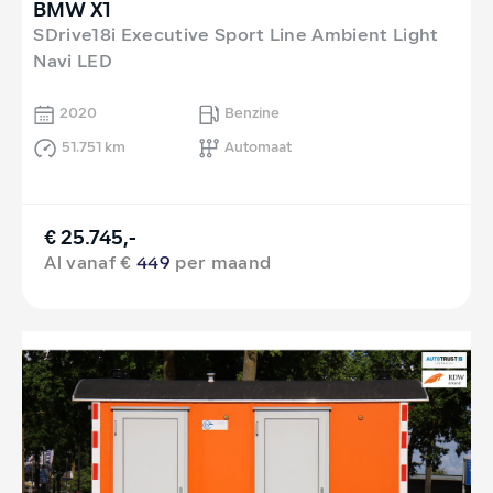
BMW X1
SDrive18i Executive Sport Line Ambient Light
Navi LED
2020
Benzine
51.751 km
Automaat
€ 25.745,-
Al vanaf €
449
per maand