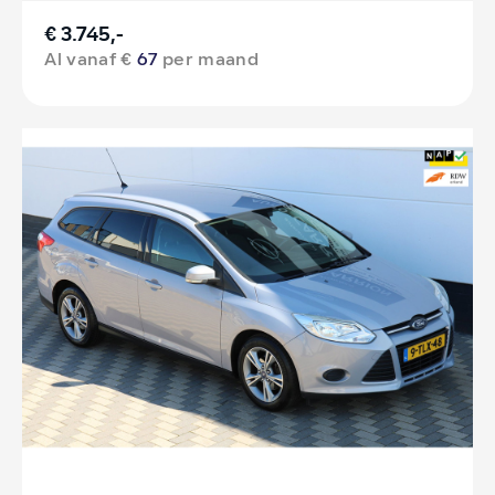
€ 3.745,-
Al vanaf €
67
per maand