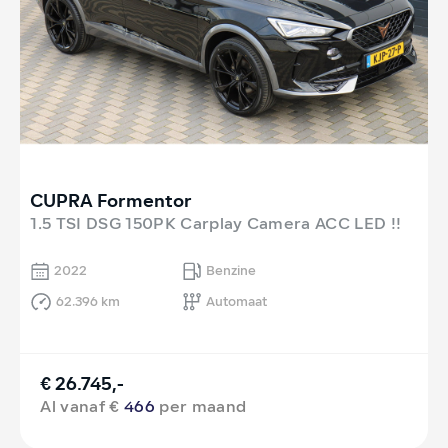
CUPRA Formentor
1.5 TSI DSG 150PK Carplay Camera ACC LED !!
2022
Benzine
62.396 km
Automaat
€ 26.745,-
Al vanaf €
466
per maand