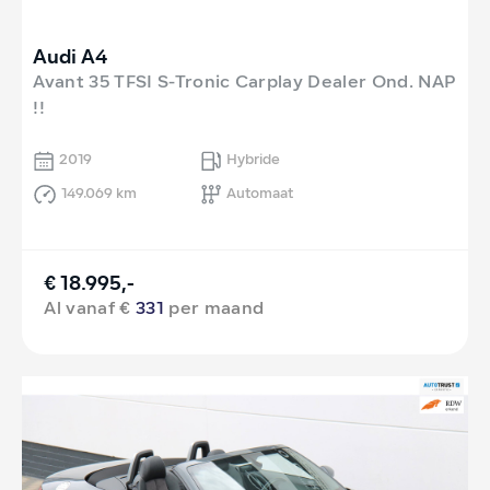
Audi A4
Avant 35 TFSI S-Tronic Carplay Dealer Ond. NAP
!!
2019
Hybride
149.069 km
Automaat
€ 18.995,-
Al vanaf €
331
per maand