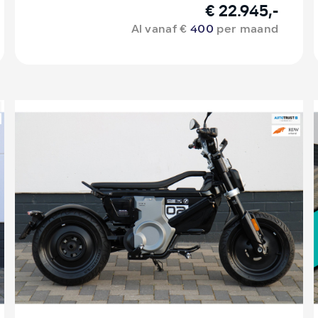
€ 22.945,-
Al vanaf €
400
per maand