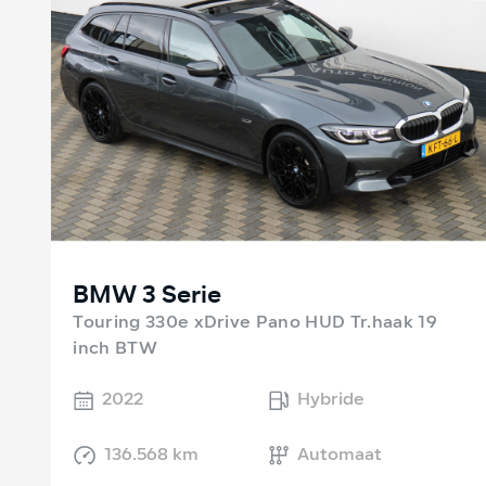
BMW 3 Serie
Touring 330e xDrive Pano HUD Tr.haak 19
inch BTW
2022
Hybride
136.568 km
Automaat