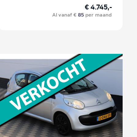
€ 4.745,-
Al vanaf €
85
per maand