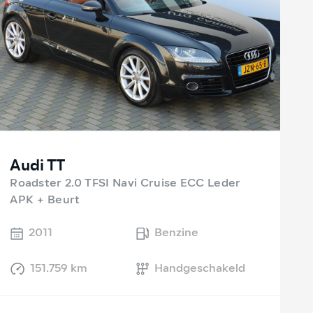
Audi TT
Roadster 2.0 TFSI Navi Cruise ECC Leder
APK + Beurt
2011
Benzine
151.759 km
Handgeschakeld