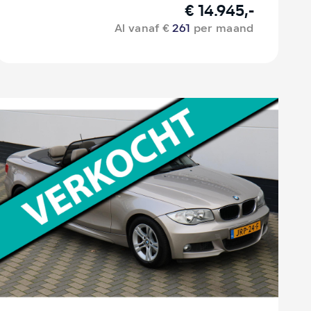
€ 14.945,-
Al vanaf €
261
per maand