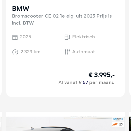
BMW
Bromscooter CE 02 1e eig. uit 2025 Prijs is
incl. BTW
2025
Elektrisch
2.329 km
Automaat
€ 3.995,-
Al vanaf €
57
per maand