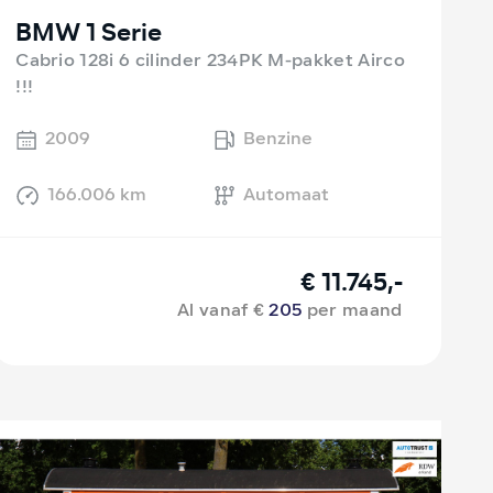
BMW 1 Serie
Cabrio 128i 6 cilinder 234PK M-pakket Airco
!!!
2009
Benzine
166.006 km
Automaat
€ 11.745,-
Al vanaf €
205
per maand