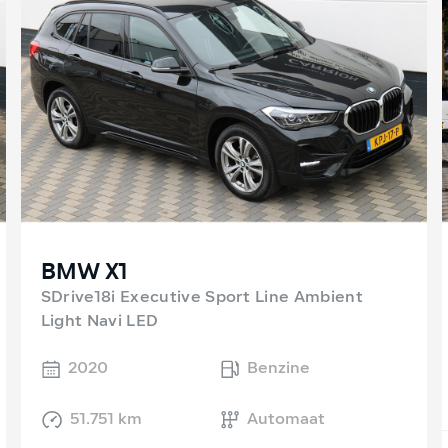
BMW X1
SDrive18i Executive Sport Line Ambient
Light Navi LED
2020
Benzine
51.751 km
Automaat