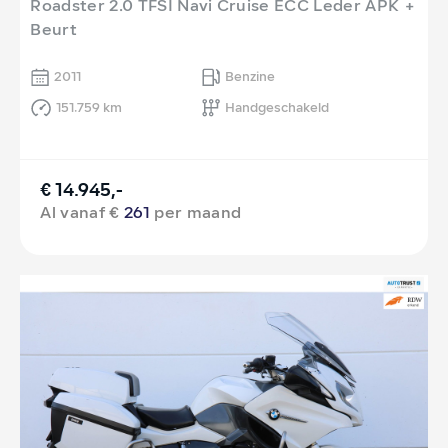
Roadster 2.0 TFSI Navi Cruise ECC Leder APK +
Beurt
2011
Benzine
151.759 km
Handgeschakeld
€ 14.945,-
Al vanaf €
261
per maand