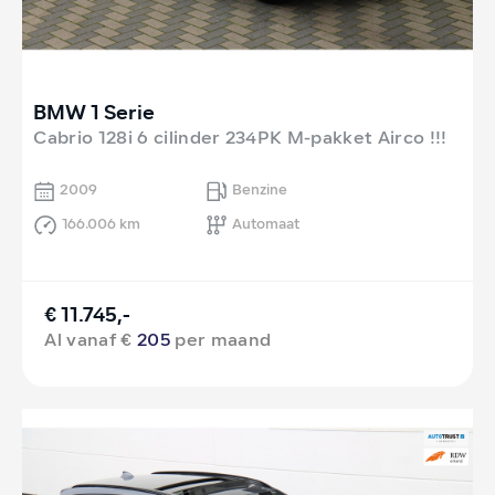
BMW 1 Serie
Cabrio 128i 6 cilinder 234PK M-pakket Airco !!!
2009
Benzine
166.006 km
Automaat
€ 11.745,-
Al vanaf €
205
per maand