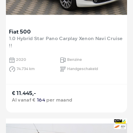
Fiat 500
1.0 Hybrid Star Pano Carplay Xenon Navi Cruise
!!
2020
Benzine
74.734 km
Handgeschakeld
€ 11.445,-
Al vanaf €
164
per maand