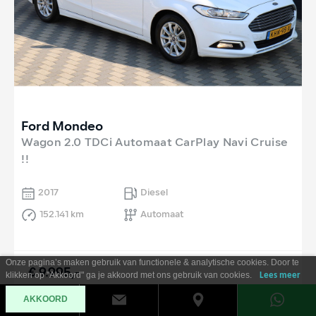
Ford Mondeo
Wagon 2.0 TDCi Automaat CarPlay Navi Cruise
!!
2017
Diesel
152.141 km
Automaat
Onze pagina’s maken gebruik van functionele & analytische cookies. Door te
€ 9.995,-
klikken op "Akkoord" ga je akkoord met ons gebruik van cookies.
Lees meer
Al vanaf €
180
per maand
AKKOORD