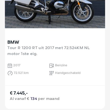
BMW
Tour R 1200 RT uit 2017 met 72.524KM NL
motor 1ste eig.
2017
Benzine
72.521 km
Handgeschakeld
€ 7.445,-
Al vanaf €
134
per maand