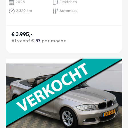
2025
Elektrisch
2.329 km
Automaat
€ 3.995,-
Al vanaf €
57
per maand