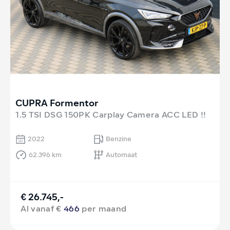
CUPRA Formentor
1.5 TSI DSG 150PK Carplay Camera ACC LED !!
2022
Benzine
62.396 km
Automaat
€ 26.745,-
Al vanaf €
466
per maand