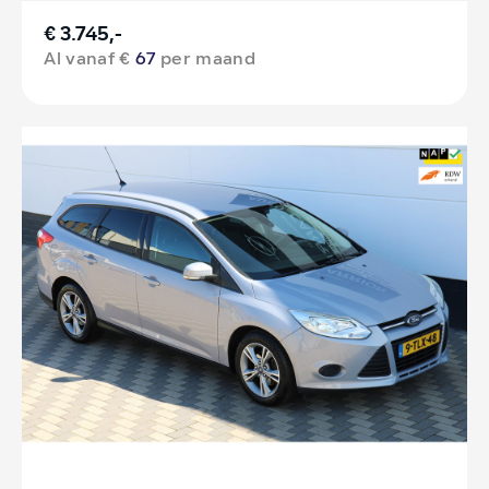
€ 3.745,-
Al vanaf €
67
per maand