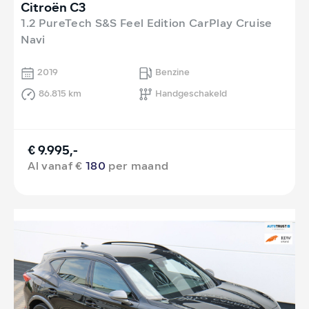
Citroën C3
1.2 PureTech S&S Feel Edition CarPlay Cruise
Navi
2019
Benzine
86.815 km
Handgeschakeld
€ 9.995,-
Al vanaf €
180
per maand