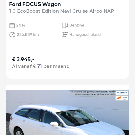
Ford FOCUS Wagon
1.0 EcoBoost Edition Navi Cruise Airco NAP
2014
Benzine
226.589 km
Handgeschakeld
€ 3.945,-
Al vanaf €
71
per maand