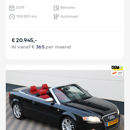
2019
Benzine
108.895 km
Automaat
€ 20.945,-
Al vanaf €
365
per maand