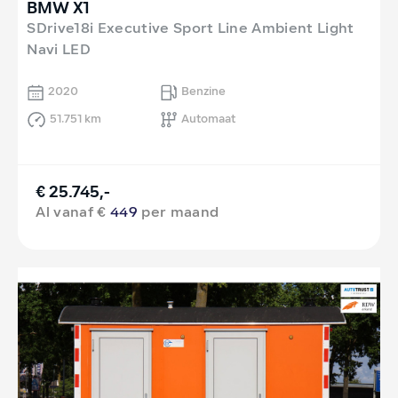
BMW X1
SDrive18i Executive Sport Line Ambient Light
Navi LED
2020
Benzine
51.751 km
Automaat
€ 25.745,-
Al vanaf €
449
per maand