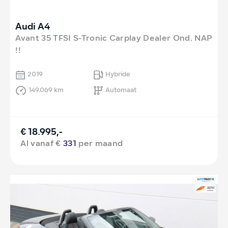
Audi A4
Avant 35 TFSI S-Tronic Carplay Dealer Ond. NAP
!!
2019
Hybride
149.069 km
Automaat
€ 18.995,-
Al vanaf €
331
per maand