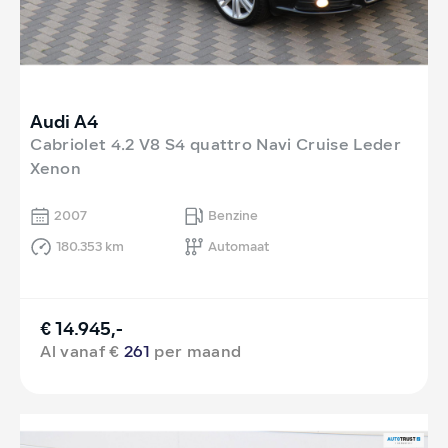
Audi A4
Cabriolet 4.2 V8 S4 quattro Navi Cruise Leder
Xenon
2007
Benzine
180.353 km
Automaat
€ 14.945,-
Al vanaf €
261
per maand