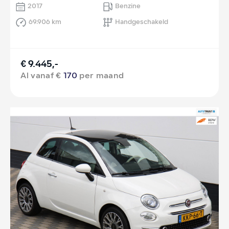
2017
Benzine
69.906 km
Handgeschakeld
€ 9.445,-
Al vanaf €
170
per maand