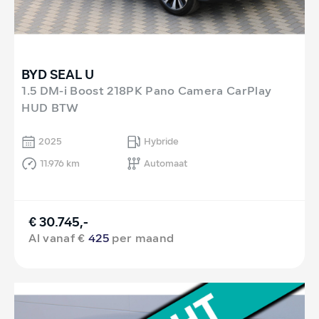
BYD SEAL U
1.5 DM-i Boost 218PK Pano Camera CarPlay
HUD BTW
2025
Hybride
11.976 km
Automaat
€ 30.745,-
Al vanaf €
425
per maand